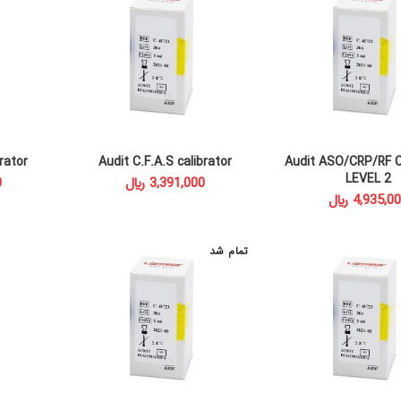
rator
Audit C.F.A.S calibrator
Audit ASO/CRP/RF
T
READ MORE
READ MORE
LEVEL 2
﷼
﷼
تمام شد