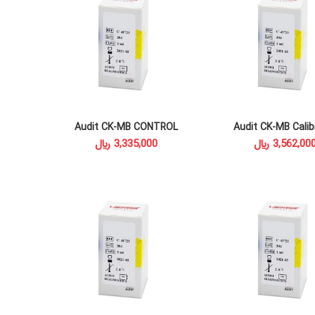
Audit CK-MB CONTROL
Audit CK-MB Calib
READ MORE
ADD TO CAR
﷼
﷼