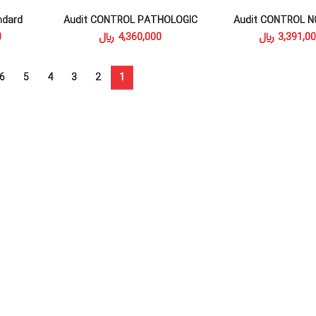
ndard
Audit CONTROL PATHOLOGIC
Audit CONTROL 
T
READ MORE
READ MORE
﷼
﷼
6
5
4
3
2
1