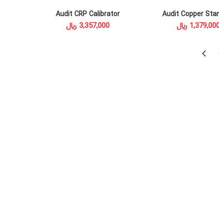
Audit CRP Calibrator
Audit Copper Sta
ADD TO CART
ADD TO CAR
﷼
﷼