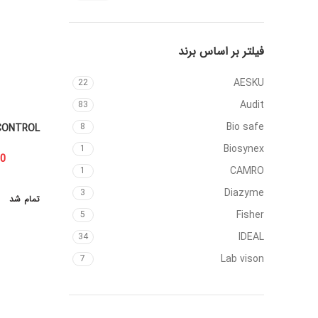
price
price
فیلتر بر اساس برند
AESKU
22
Audit
83
Bio safe
8
 CONTROL
Biosynex
1
CAMRO
1
Diazyme
3
تمام شد
Fisher
5
IDEAL
34
Lab vison
7
MACHEREY-NAGEL
1
MAN
57