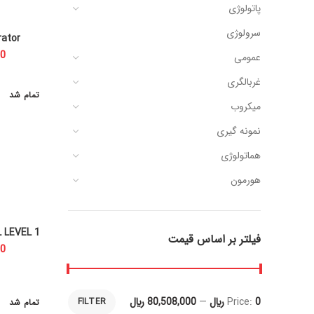
پاتولوژی
سرولوژی
rator
T
عمومی
غربالگری
تمام شد
میکروب
نمونه گیری
هماتولوژی
هورمون
 LEVEL 1
فیلتر بر اساس قیمت
0 ﷼
Price:
—
80,508,000 ﷼
FILTER
تمام شد
Max
Min