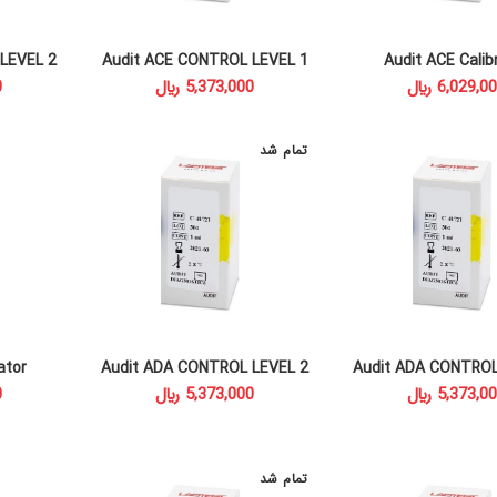
LEVEL 2
Audit ACE CONTROL LEVEL 1
Audit ACE Calib
READ MORE
ADD TO CAR
﷼
﷼
تمام شد
ator
Audit ADA CONTROL LEVEL 2
Audit ADA CONTROL
T
READ MORE
READ MORE
﷼
﷼
تمام شد