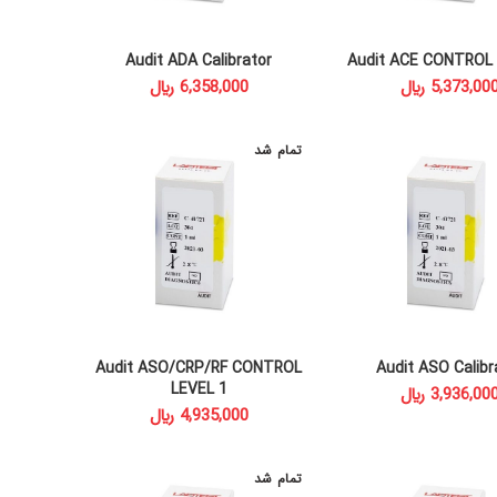
Audit ADA Calibrator
Audit ACE CONTROL 
ADD TO CART
READ MORE
﷼
﷼
تمام شد
Audit ASO/CRP/RF CONTROL
Audit ASO Calibr
READ MORE
ADD TO CAR
LEVEL 1
﷼
﷼
تمام شد