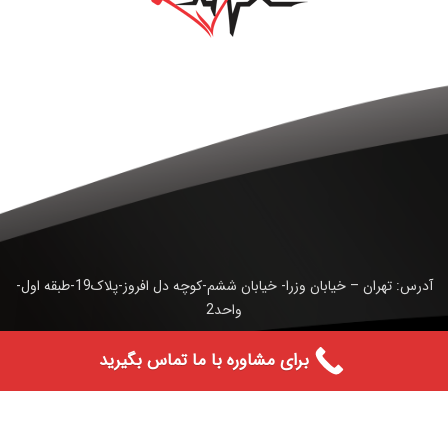
آدرس: تهران – خیابان وزرا- خیابان ششم-کوچه دل افروز-پلاک19-طبقه اول-
واحد2
تلفن : 02188557228- 02188557229- 02188557231
برای مشاوره با ما تماس بگیرید