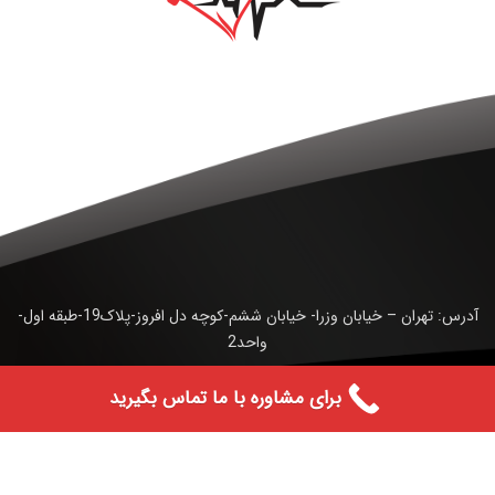
آدرس: تهران – خیابان وزرا- خیابان ششم-کوچه دل افروز-پلاک19-طبقه اول-
واحد2
تلفن : 02188557228- 02188557229- 02188557231
برای مشاوره با ما تماس بگیرید