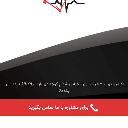
آدرس: تهران – خیابان وزرا- خیابان ششم-کوچه دل افروز-پلاک19-طبقه اول-
واحد2
تلفن : 02188557228- 02188557229- 02188557231
برای مشاوره با ما تماس بگیرید