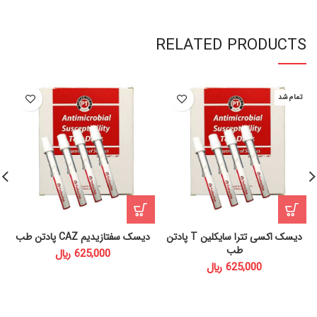
RELATED PRODUCTS
تمام شد
دیسک اکسی تترا سایکلین T پادتن
دیسک سفتازیدیم CAZ پادتن طب
طب
﷼
﷼