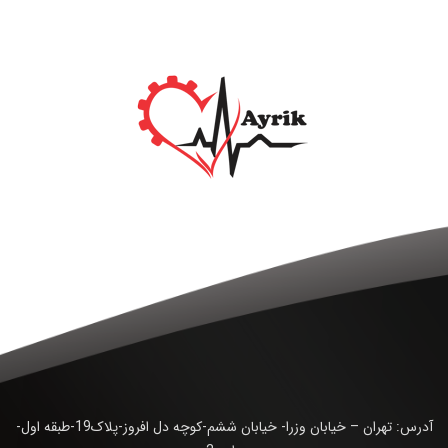
آدرس: تهران – خیابان وزرا- خیابان ششم-کوچه دل افروز-پلاک19-طبقه اول-