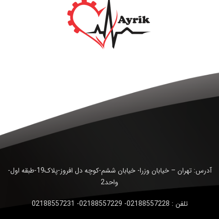
آدرس: تهران – خیابان وزرا- خیابان ششم-کوچه دل افروز-پلاک19-طبقه اول-
واحد2
تلفن : 02188557228- 02188557229- 02188557231