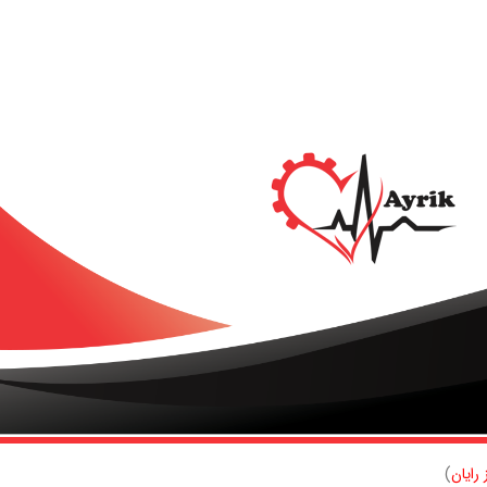
رایان
)