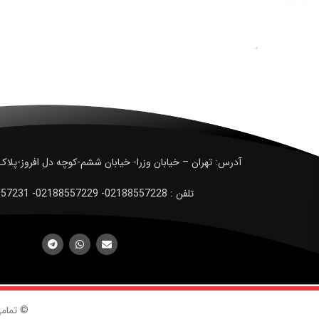
آدرس: تهران – خیابان وزرا- خیابان ششم-کوچه دل افروز-پلاک19-طبقه اول-واحد2
تلفن : 02188557228- 02188557229- 02188557231
© تمام