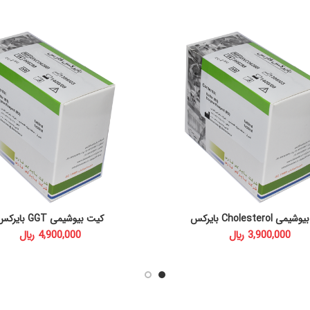
 Cholesterol بایرکس
کیت بیوشیمی GGT بایرکس
ADD TO CART
ADD TO CART
﷼
﷼