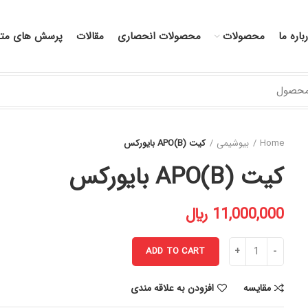
باره ما
محصولات
محصولات انحصاری
مقالات
پرسش های متد
Home
بیوشیمی
کیت APO(B) بایورکس
کیت APO(B) بایورکس
﷼
ADD TO CART
مقایسه
افزودن به علاقه مندی