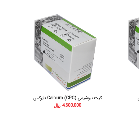
کیت بیوشیمی Calcium (CPC) بایرکس
کیت
ADD TO CART
﷼