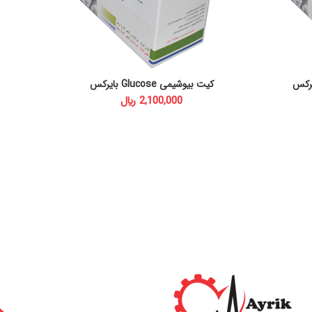
کیت بیوشیمی Glucose بایرکس
ADD TO CART
﷼