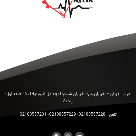
آدرس: تهران – خیابان وزرا- خیابان ششم-کوچه دل افروز-پلاک19-طبقه اول-
واحد2
تلفن : 02188557228- 02188557229- 02188557231