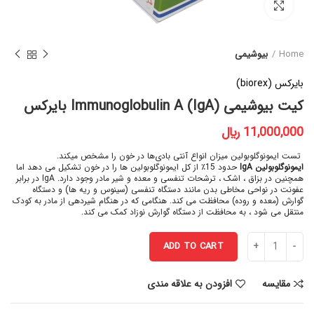
برای بزرگنمایی کلیک کنید
Home
بیوشیمی
بایرکس (biorex)
کیت بیوشیمی Immunoglobulin A (IgA) بایرکس
﷼
تست ایمونوگلوبولین‌ میزان انواع آنتی بادی‌ها در خون را مشخص میکند.
ایمونوگلوبولین
IgA
حدود 15٪ از کل ایمونوگلوبولین ها را در خون تشکیل می دهد اما
همچنین در بزاق ، اشک ، ترشحات تنفسی و معده و شیر مادر وجود دارد. IgA در برابر
عفونت در نواحی مخاطی بدن مانند دستگاه تنفسی (سینوس و ریه ها) و دستگاه
گوارش (معده و روده) محافظت می کند. هنگامی که در هنگام شیردهی از مادر به کودک
منتقل می شود ، به محافظت از دستگاه گوارش نوزاد کمک می کند.
ADD TO CART
مقایسه
افزودن به علاقه مندی