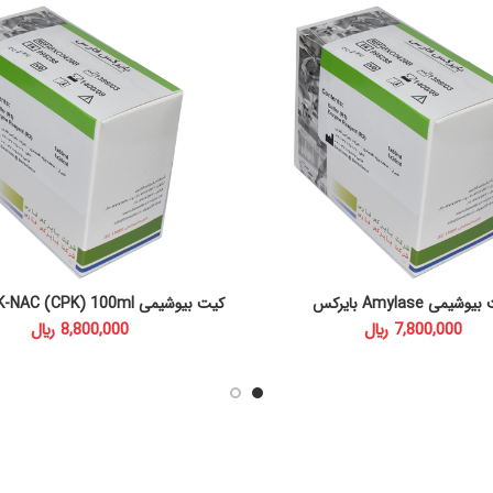
شیمی Amylase بایرکس
کیت بیوشیمی CK-NAC (CPK) 100ml بایرکس
ADD TO CART
ADD TO CART
﷼
﷼