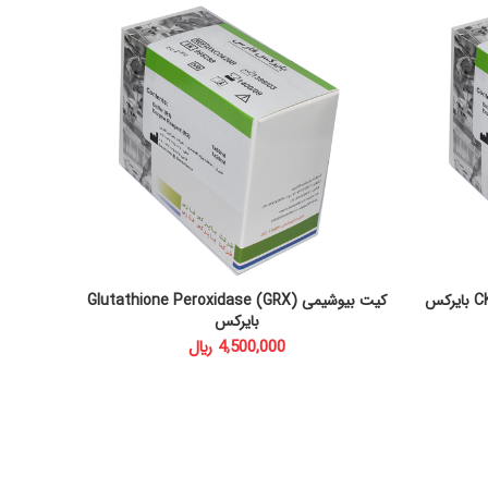
کیت بیوشیمی Glutathione Peroxidase (GRX)
ADD TO CART
بایرکس
﷼