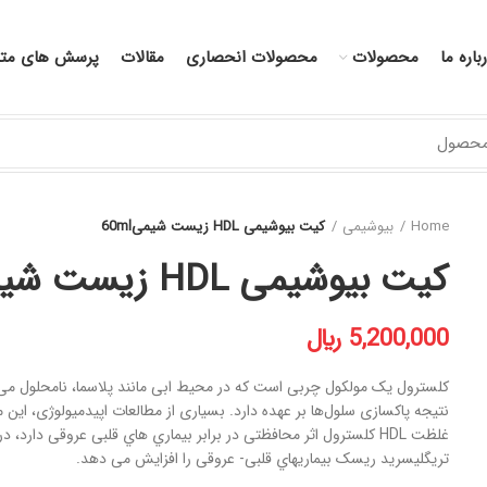
باره ما
محصولات
محصولات انحصاری
مقالات
پرسش های متد
Home
بیوشیمی
کیت بیوشیمی HDL زیست شیمی60ml
کیت بیوشیمی HDL زیست شیمی60ml
﷼
کلسترول یک مولکول چربی است که در محیط ابی مانند پلاسما، نامحلول می‌
نتیجه پاکسازی سلول‌ها بر عهده دارد. بسیاری از مطالعات اپیدمیولوژی، این 
تريگلیسرید ریسک بیماريهاي قلبی- عروقی را افزایش می دهد.