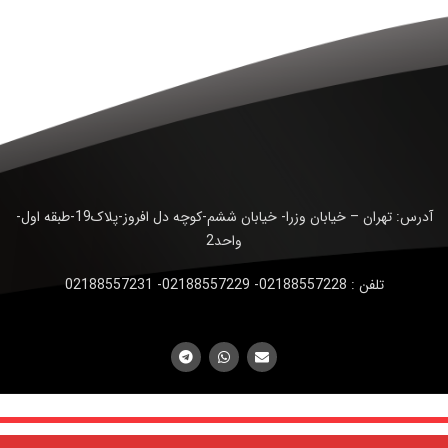
آدرس: تهران – خیابان وزرا- خیابان ششم-کوچه دل افروز-پلاک19-طبقه اول-
واحد2
تلفن : 02188557228- 02188557229- 02188557231