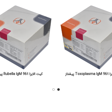
To پیشتاز
کیت الایزا Rubella IgM 96t پیشتاز
READ MORE
READ MORE