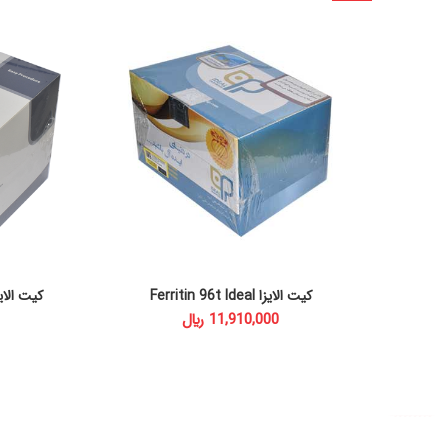
کیت الایزا Ferritin 96t Ideal
کیت الایزا xoplasma IgM 96t
ADD TO CART
﷼