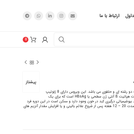
اول
ارتباط با ما
0
پیشتاز
عامل بیماری ویروس هپاتیت B از خانواده هپادنا ویریده بوده که دارای ژنوم DNA نیمه دو رشته ای و حلقوی می باشد. این ویروس دارای 8 ژنوتیپ
بوده و 9 تیپ سرولوژیک بنام زیر نوع برای آن شناخته شده است. اولین شاخص عفونت هپاتیت B آنتی ژن سطحی یا HBsAg است که برای یک
 بیوشیمیائی درگیری کبد در خون وجود دارد و ممکن است در این دوره فرد
مبتلا فاقد علائم بالینی باشد. در بیمارانی که از بیماری بهبود می یابند HBsAg در طی مدت 20 – 12 هفته پس از شروع علائم بالینی و یا افزایش مقدار آنزیم های