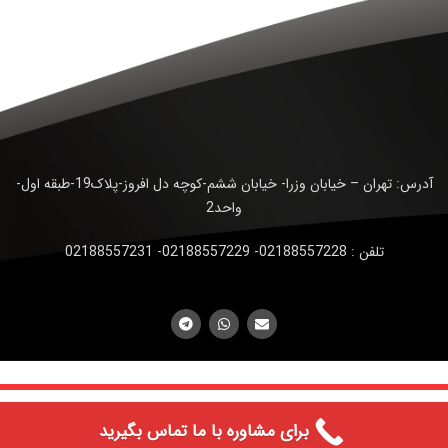
آدرس: تهران – خیابان وزرا- خیابان ششم-کوچه دل افروز-پلاک19-طبقه اول-
واحد2
تلفن : 02188557228- 02188557229- 02188557231
© تمامی حقوق وب سایت برای شرکت آیریک تک پیشتاز محفوظ است.
برای مشاوره با ما تماس بگیرید
(
طراحی سایت فراز رایان
)